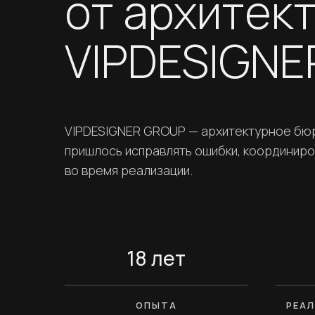
от архитек
VIPDESIGN
VIPDESIGNER GROUP — архитектурное бюро
пришлось исправлять ошибки, координир
во время реализации.
18 лет
ОПЫТА
РЕА